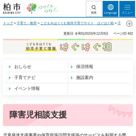
柏市 つづくを、
検索
Language
メニュー
つなぐ。
トップ
>
子育て・教育
>
こどもをはぐくむ柏市子育てサイト はぐはぐ柏
>
子
育てナビ
>
いろいろな支援
>
発達が心配なかた・障がいがある子への支援
>
こ
ども発達センター
> 障害児相談支援
更新日
令和5(2023)年12月8日
ページID
402
こどもをはぐくむ 柏市子育て情報 はぐはぐ
柏
おしらせ
保活情報
子育てナビ
施設案内
イベント情報
障害児相談支援
児童発達支援事業や保育所等訪問支援等のサービスを利用する際