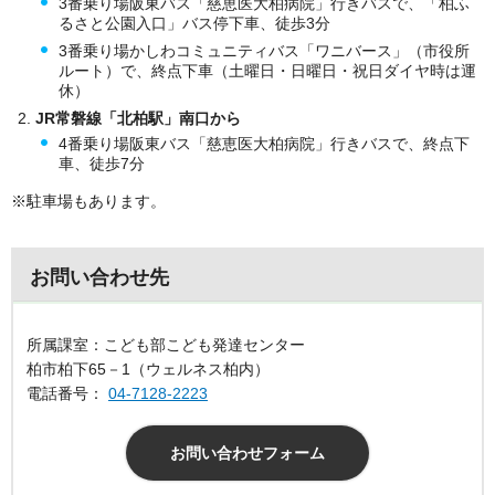
3番乗り場阪東バス「慈恵医大柏病院」行きバスで、「柏ふ
るさと公園入口」バス停下車、徒歩3分
3番乗り場かしわコミュニティバス「ワニバース」（市役所
ルート）で、終点下車（土曜日・日曜日・祝日ダイヤ時は運
休）
JR常磐線「北柏駅」南口から
4番乗り場阪東バス「慈恵医大柏病院」行きバスで、終点下
車、徒歩7分
※駐車場もあります。
お問い合わせ先
所属課室：こども部こども発達センター
柏市柏下65－1（ウェルネス柏内）
電話番号：
04-7128-2223
お問い合わせフォーム