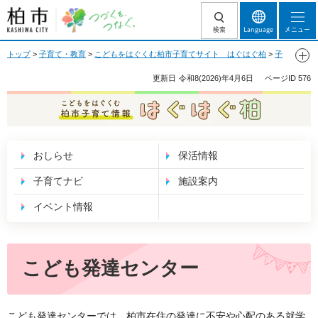
柏市 つづくを、
検索
Language
メニュー
つなぐ。
トップ
>
子育て・教育
>
こどもをはぐくむ柏市子育てサイト はぐはぐ柏
>
子
育てナビ
>
いろいろな支援
>
発達が心配なかた・障がいがある子への支援
>
こ
ども発達センター
> こども発達センター
更新日
令和8(2026)年4月6日
ページID
576
こどもをはぐくむ 柏市子育て情報 はぐはぐ
柏
おしらせ
保活情報
子育てナビ
施設案内
イベント情報
こども発達センター
こども発達センターでは、柏市在住の発達に不安や心配のある就学