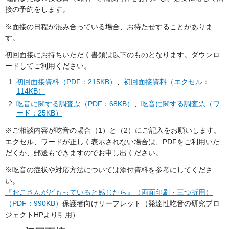
接の予約をします。
※面接の日程が混み合っている場合、お待たせすることがありま
す。
初回面接にお持ちいただく書類は以下のものとなります。ダウンロ
ードしてご利用ください。
初回面接資料（PDF：215KB）
、
初回面接資料（エクセル：
114KB）
吃音に関する調査票（PDF：68KB）
、
吃音に関する調査票（ワ
ード：25KB）
※ご相談内容が吃音の場合（1）と（2）にご記入をお願いします。
エクセル、ワードが正しく表示されない場合は、PDFをご利用いた
だくか、郵送もできますのでお申し出ください。
※吃音の症状や対応方法については添付資料を参考にしてくださ
い。
『おこさんがどもっていると感じたら』（両面印刷・三つ折用）
（PDF：990KB）
保護者向けリーフレット（発達性吃音の研究プロ
ジェクトHPより引用）