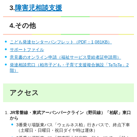
3.
障害児相談支援
4.その他
こども発達センターパンフレット（PDF：1,081KB）
サポートファイル
意見書のオンライン申請（福祉サービス受給者証申請用）
発達相談窓口（柏市子ども・子育て支援複合施設「TeToTe」2
階）
アクセス
JR常磐線・東武アーバンパークライン（野田線）「柏駅」東口
から
3番乗り場阪東バス「ウェルネス柏」行きバスで、終点下車
（土曜日・日曜日・祝日ダイヤ時は運休）