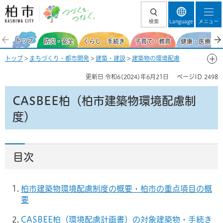
柏市 つづくを、
検索
Language
メニュー
つなぐ。
トップ
防災・安全
くらし・手続き
子育て・教育
健康・医療・福
トップ
>
まちづくり・都市開発
>
建築・建設
>
建築物の環境配慮
（CASBEE柏）
> CASBEE柏（柏市建築物環境配慮制度）
更新日
令和6(2024)年6月21日
ページID
2498
CASBEE柏（柏市建築物環境配慮制
度）
目次
柏市建築物環境配慮制度の概要・柏市の重点項目の概
要
CASBEE柏（環境配慮計画書）の対象建築物・手続き