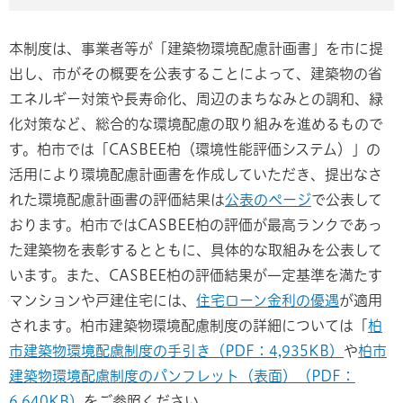
本制度は、事業者等が「建築物環境配慮計画書」を市に提
出し、市がその概要を公表することによって、建築物の省
エネルギー対策や長寿命化、周辺のまちなみとの調和、緑
化対策など、総合的な環境配慮の取り組みを進めるもので
す。柏市では「CASBEE柏（環境性能評価システム）」の
活用により環境配慮計画書を作成していただき、提出なさ
れた環境配慮計画書の評価結果は
公表のページ
で公表して
おります。柏市ではCASBEE柏の評価が最高ランクであっ
た建築物を表彰するとともに、具体的な取組みを公表して
います。また、CASBEE柏の評価結果が一定基準を満たす
マンションや戸建住宅には、
住宅ローン金利の優遇
が適用
されます。柏市建築物環境配慮制度の詳細については「
柏
市建築物環境配慮制度の手引き（PDF：4,935KB）
や
柏市
建築物環境配慮制度のパンフレット（表面）（PDF：
6,640KB）
をご参照ください。