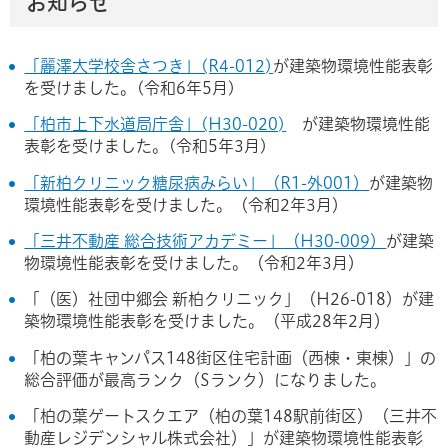
お知らせ
「麗澤大学校舎さつき」(R4-012)
が建築物環境性能表彰
を受けました。(令和6年5月)
「柏市上下水道局庁舎」(H30-020)
が建築物環境性能
表彰を受けました。(令和5年3月)
「新柏クリニック糖尿病みらい」（R1-外001）
が建築物
環境性能表彰を受けました。（令和2年3月）
「三井不動産 総合技術アカデミー」（H30-009）
が建築
物環境性能表彰を受けました。（令和2年3月）
「（医）社団中郷会 新柏クリニック」（H26-018）が建
築物環境性能表彰を受けました。（平成28年2月）
「柏の葉キャンパス148街区住宅計画（西棟・東棟）」の
総合評価が最高ランク（Sランク）になりました。
「柏の葉ゲートスクエア（柏の葉148駅前街区）（三井不
動産レジデンシャル株式会社）」が建築物環境性能表彰