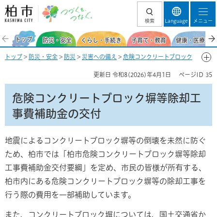
柏市 つづくを、
検索
Language
メニュー
つなぐ。
トップ
防災・安全
くらし・手続き
子育て・教育
健康・医療・福
トップ
>
防災・安全
>
防災
>
災害への備え
>
危険コンクリートブロック
塀等の除却
> 危険コンクリートブロック塀等除却工事費補助金の交付
更新日
令和8(2026)年4月1日
ページID
35
危険コンクリートブロック塀等除却工
事費補助金の交付
地震によるコンクリートブロック塀等の倒壊を未然に防ぐ
ため、柏市では「柏市危険コンクリートブロック塀等除却
工事費補助金交付要綱」を定め、市民の皆様が所有する、
柏市内にある危険コンクリートブロック塀等の除却工事を
行う際の費用を一部補助しています。
また、コンクリートブロック塀については、国土交通省か