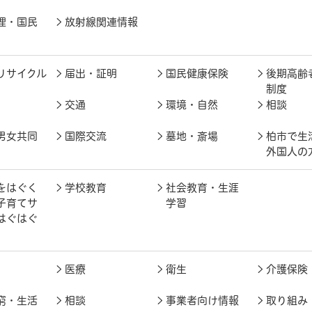
理・国民
放射線関連情報
リサイクル
届出・証明
国民健康保険
後期高齢
制度
交通
環境・自然
相談
男女共同
国際交流
墓地・斎場
柏市で生
外国人の
をはぐく
学校教育
社会教育・生涯
子育てサ
学習
はぐはぐ
医療
衛生
介護保険
窮・生活
相談
事業者向け情報
取り組み