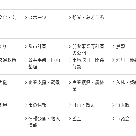
文化・芸
スポーツ
観光・みどころ
くり
都市計画
開発事業等計画
景観
の公開
交通政策
公共事業・区画
土地取引・開発
河川・橋
整理
行為
労働
企業支援・誘致
産業振興・農林
入札・契
業
部屋
市の情報
計画・政策
行財政
情報公開・個人
監査
市議会
情報