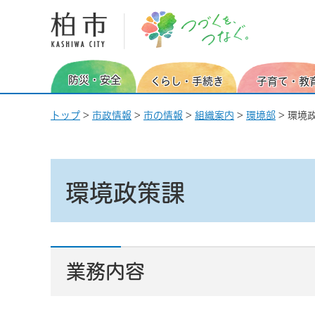
柏市 つづくを、つなぐ。
防災・安全
くらし・手続き
子育て・教
トップ
>
市政情報
>
市の情報
>
組織案内
>
環境部
> 環境
環境政策課
業務内容