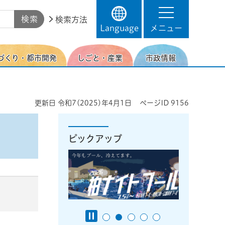
検索方法
Language
メニュー
づくり・都市開発
しごと・産業
市政情報
更新日
令和7(2025)年4月1日
ページID
9156
ピックアップ