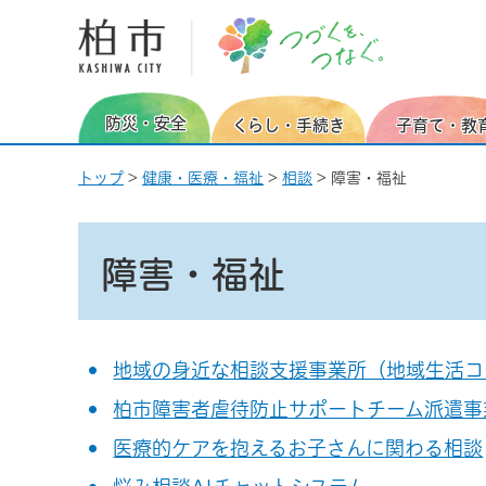
柏市 つづくを、つなぐ。
防災・安全
くらし・手続き
子育て・教
トップ
>
健康・医療・福祉
>
相談
> 障害・福祉
障害・福祉
地域の身近な相談支援事業所（地域生活コ
柏市障害者虐待防止サポートチーム派遣事
医療的ケアを抱えるお子さんに関わる相談