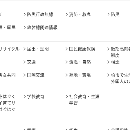
知
防災行政無線
消防・救急
防災
理・国民
放射線関連情報
リサイクル
届出・証明
国民健康保険
後期高齢
制度
交通
環境・自然
相談
男女共同
国際交流
墓地・斎場
柏市で生
外国人の
をはぐく
学校教育
社会教育・生涯
子育てサ
学習
はぐはぐ