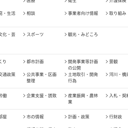
医療
衛生
介護保険
窮・生活
相談
事業者向け情報
取り組み
文化・芸
スポーツ
観光・みどころ
くり
都市計画
開発事業等計画
景観
の公開
交通政策
公共事業・区画
土地取引・開発
河川・橋
整理
行為
労働
企業支援・誘致
産業振興・農林
入札・契
業
部屋
市の情報
計画・政策
行財政