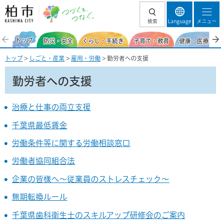
柏市 つづくを、
検索
Language
メニュー
つなぐ。
トップ
防災・安全
くらし・手続き
子育て・教育
健康・医療・福
トップ
>
しごと・産業
>
雇用・労働
> 勤労者への支援
勤労者への支援
治療と仕事の両立支援
千葉県最低賃金
労働条件等に関する労働相談窓口
労働者協同組合法
企業の皆様へ～従業員のストレスチェック～
無期転換ルール
千葉県歯科衛生士のスキルアップ研修会のご案内