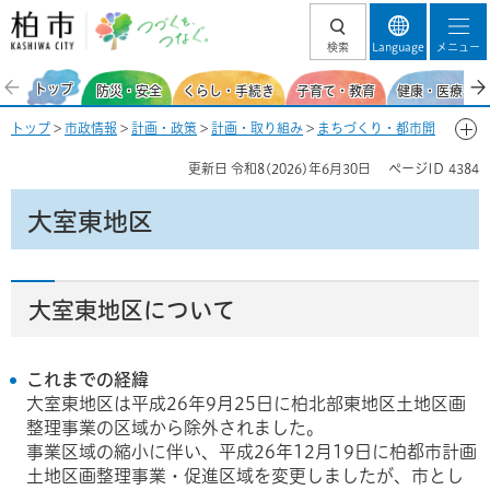
柏市 つづくを、
検索
Language
メニュー
つなぐ。
トップ
防災・安全
くらし・手続き
子育て・教育
健康・医療・福
トップ
>
市政情報
>
計画・政策
>
計画・取り組み
>
まちづくり・都市開
発
>
まちづくり
>
北部地域
> 大室東地区
更新日
令和8(2026)年6月30日
ページID
4384
大室東地区
大室東地区について
これまでの経緯
大室東地区は平成26年9月25日に柏北部東地区土地区画
整理事業の区域から除外されました。
事業区域の縮小に伴い、平成26年12月19日に柏都市計画
土地区画整理事業・促進区域を変更しましたが、市とし