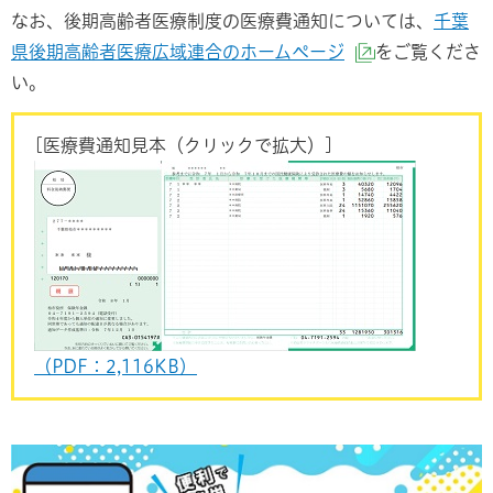
なお、後期高齢者医療制度の医療費通知については、
千葉
県後期高齢者医療広域連合のホームページ
をご覧くださ
（外部サイト
い。
[医療費通知見本（クリックで拡大）]
（PDF：2,116KB）