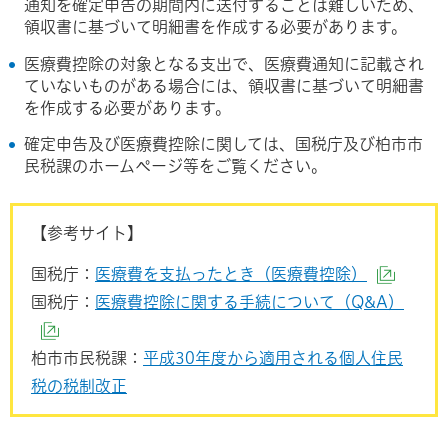
通知を確定申告の期間内に送付することは難しいため、
領収書に基づいて明細書を作成する必要があります。
医療費控除の対象となる支出で、医療費通知に記載され
ていないものがある場合には、領収書に基づいて明細書
を作成する必要があります。
確定申告及び医療費控除に関しては、国税庁及び柏市市
民税課のホームページ等をご覧ください。
【参考サイト】
国税庁：
医療費を支払ったとき（医療費控除）
（外部
国税庁：
医療費控除に関する手続について（Q&A）
（外部サイトへリンク）
柏市市民税課：
平成30年度から適用される個人住民
税の税制改正