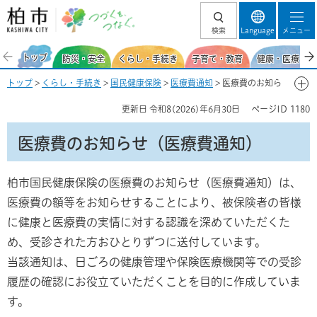
柏市 つづくを、
検索
Language
メニュー
つなぐ。
トップ
防災・安全
くらし・手続き
子育て・教育
健康・医療・福
トップ
>
くらし・手続き
>
国民健康保険
>
医療費通知
> 医療費のお知ら
せ（医療費通知）
更新日
令和8(2026)年6月30日
ページID
1180
医療費のお知らせ（医療費通知）
柏市国民健康保険の医療費のお知らせ（医療費通知）は、
医療費の額等をお知らせすることにより、被保険者の皆様
に健康と医療費の実情に対する認識を深めていただくた
め、受診された方おひとりずつに送付しています。
当該通知は、日ごろの健康管理や保険医療機関等での受診
履歴の確認にお役立ていただくことを目的に作成していま
す。