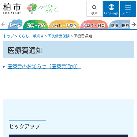
柏市 つづくを、
検索
Language
メニュー
つなぐ。
トップ
防災・安全
くらし・手続き
子育て・教育
健康・医療・福
トップ
>
くらし・手続き
>
国民健康保険
> 医療費通知
医療費通知
医療費のお知らせ（医療費通知）
ピックアップ