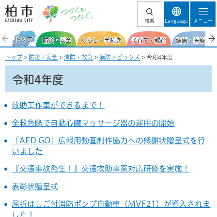
柏市 つづくを、
検索
Language
メニュー
つなぐ。
トップ
防災・安全
くらし・手続き
子育て・教育
健康・医療・福
トップ
>
防災・安全
>
消防・救急
>
消防トピックス
> 令和4年度
令和4年度
救助工作車ができるまで！
全救急隊で自動心臓マッサージ器の運用の開始
「AED GO」広報用動画制作協力への感謝状贈呈式を行
いました
『交通事故発生！』交通救助事案対応研修を実施！
表彰状贈呈式
屈折はしご付消防ポンプ自動車（MVF21）が導入されま
した！