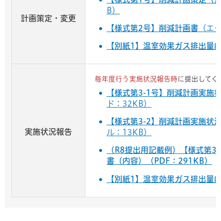
B）
計画策定・変更
【様式第2号】削減計画書
（エク
【別紙1】温室効果ガス排出量
毎年度行う実施状況報告時
に提出してく
【様式第3-1号】削減計画実施
ド：32KB）
【様式第3-2】削減計画実施状
実施状況報告
ル：13KB）
（R8提出用記載例）【様式第3
書（内容）（PDF：291KB）
【別紙1】温室効果ガス排出量