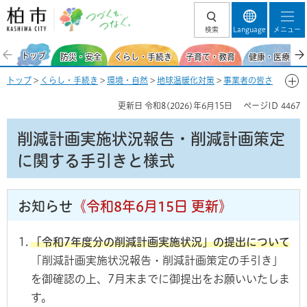
柏市 つづくを、
検索
Language
メニュー
つなぐ。
トップ
防災・安全
くらし・手続き
子育て・教育
健康・医療・福
トップ
>
くらし・手続き
>
環境・自然
>
地球温暖化対策
>
事業者の皆さ
ま向け
> 削減計画実施状況報告・削減計画策定に関する手引きと様式
更新日
令和8(2026)年6月15日
ページID
4467
削減計画実施状況報告・削減計画策定
に関する手引きと様式
お知らせ
《令和8年6月15日 更新》
「令和7年度分の削減計画実施状況」の提出について
「削減計画実施状況報告・削減計画策定の手引き」
を御確認の上、7月末までに御提出をお願いいたしま
す。