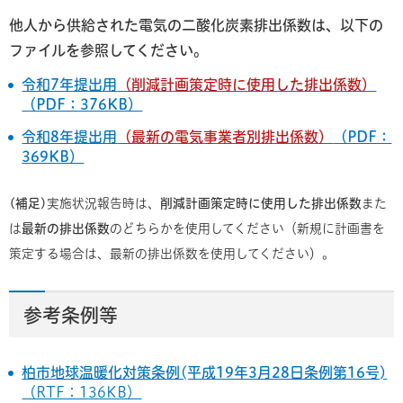
他人から供給された電気の二酸化炭素排出係数は、以下の
ファイルを参照してください。
令和7年提出用
（削減計画策定時に使用した排出係数）
（PDF：376KB）
令和8年提出用
（最新の電気事業者別排出係数）
（PDF：
369KB）
(補足)
実施状況報告時は、
削減計画策定時に使用した排出係数
また
は
最新の排出係数
のどちらかを使用してください（新規に計画書を
策定する場合は、最新の排出係数を使用してください）。
参考条例等
柏市地球温暖化対策条例(平成19年3月28日条例第16号)
（RTF：136KB）