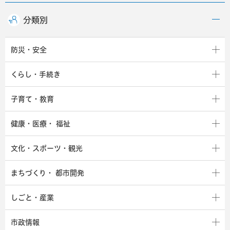
分類別
防災・安全
くらし・手続き
子育て・教育
健康・医療・
福祉
文化・スポーツ・観光
まちづくり・
都市開発
しごと・産業
市政情報