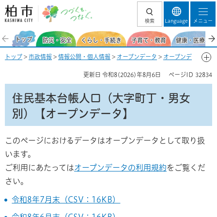
柏市 つづくを、
検索
Language
メニュー
つなぐ。
トップ
防災・安全
くらし・手続き
子育て・教育
健康・医療・福
トップ
>
市政情報
>
情報公開・個人情報
>
オープンデータ
>
オープンデ
ータの公開
> 住民基本台帳人口（大字町丁・男女別）【オープンデー
更新日
令和8(2026)年8月6日
ページID
32834
タ】
住民基本台帳人口（大字町丁・男女
別）【オープンデータ】
このページにおけるデータはオープンデータとして取り扱
います。
ご利用にあたっては
オープンデータの利用規約
をご覧くだ
さい。
令和8年7月末（CSV：16KB）