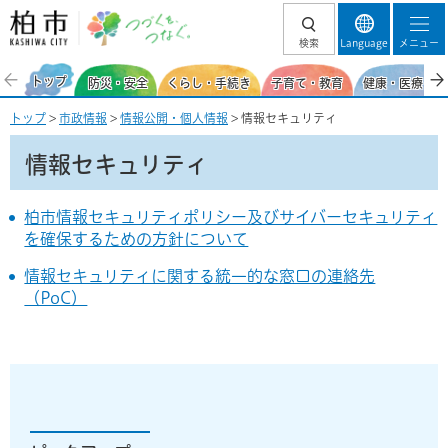
柏市 つづくを、
検索
Language
メニュー
つなぐ。
トップ
防災・安全
くらし・手続き
子育て・教育
健康・医療・福
トップ
>
市政情報
>
情報公開・個人情報
> 情報セキュリティ
情報セキュリティ
柏市情報セキュリティポリシー及びサイバーセキュリティ
を確保するための方針について
情報セキュリティに関する統一的な窓口の連絡先
（PoC）