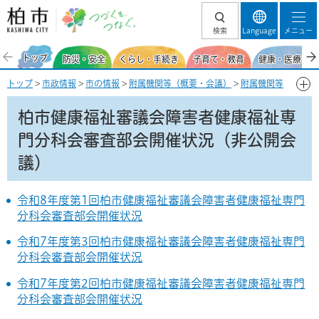
柏市 つづくを、
検索
Language
メニュー
つなぐ。
トップ
防災・安全
くらし・手続き
子育て・教育
健康・医療・福
トップ
>
市政情報
>
市の情報
>
附属機関等（概要・会議）
>
附属機関等
の会議録・開催状況
>
福祉・健康・医療
> 柏市健康福祉審議会障害者健
康福祉専門分科会審査部会開催状況（非公開会議）
柏市健康福祉審議会障害者健康福祉専
門分科会審査部会開催状況（非公開会
議）
令和8年度第1回柏市健康福祉審議会障害者健康福祉専門
分科会審査部会開催状況
令和7年度第3回柏市健康福祉審議会障害者健康福祉専門
分科会審査部会開催状況
令和7年度第2回柏市健康福祉審議会障害者健康福祉専門
分科会審査部会開催状況