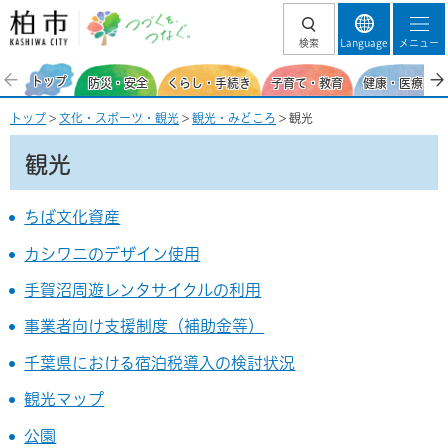
柏市 つづくを、
検索
Language
メニュー
つなぐ。
トップ
防災・安全
くらし・手続き
子育て・教育
健康・医療・福
トップ
>
文化・スポーツ・観光
>
観光・みどころ
> 観光
観光
ちば文化資産
カシワニのデザイン使用
手賀沼周遊レンタサイクルの利用
事業者向け支援制度（補助金等）
千葉県における宿泊税導入の検討状況
観光マップ
公園