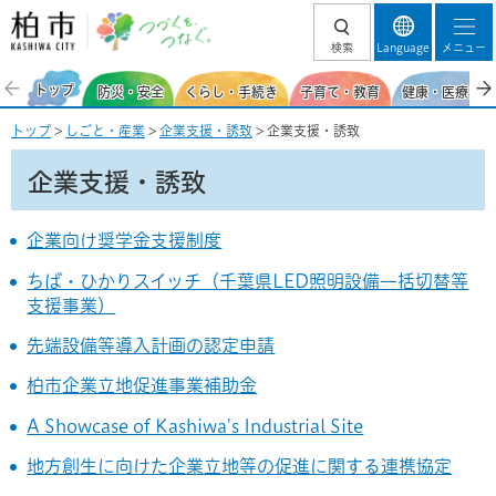
柏市 つづくを、
検索
Language
メニュー
つなぐ。
トップ
防災・安全
くらし・手続き
子育て・教育
健康・医療・福
トップ
>
しごと・産業
>
企業支援・誘致
> 企業支援・誘致
企業支援・誘致
企業向け奨学金支援制度
ちば・ひかりスイッチ（千葉県LED照明設備一括切替等
支援事業）
先端設備等導入計画の認定申請
柏市企業立地促進事業補助金
A Showcase of Kashiwa's Industrial Site
地方創生に向けた企業立地等の促進に関する連携協定