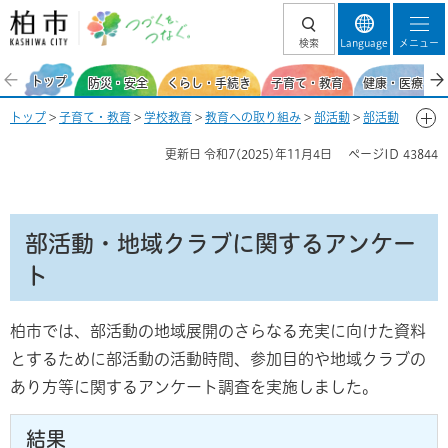
柏市 つづくを、
検索
Language
メニュー
つなぐ。
トップ
防災・安全
くらし・手続き
子育て・教育
健康・医療・福
トップ
>
子育て・教育
>
学校教育
>
教育への取り組み
>
部活動
>
部活動
の地域展開
> 部活動・地域クラブのアンケート結果
更新日
令和7(2025)年11月4日
ページID
43844
部活動・地域クラブに関するアンケー
ト
柏市では、部活動の地域展開のさらなる充実に向けた資料
とするために部活動の活動時間、参加目的や地域クラブの
あり方等に関するアンケート調査を実施しました。
結果