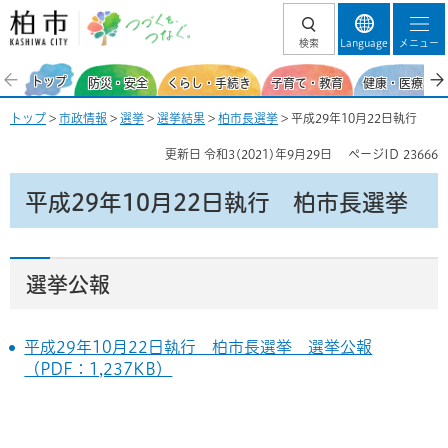
柏市 つづくを、
検索
Language
メニュー
つなぐ。
トップ
防災・安全
くらし・手続き
子育て・教育
健康・医療・福
トップ
>
市政情報
>
選挙
>
選挙結果
>
柏市長選挙
> 平成29年10月22日執行
更新日
令和3(2021)年9月29日
ページID
23666
平成29年10月22日執行 柏市長選挙
選挙公報
平成29年10月22日執行 柏市長選挙 選挙公報
（PDF：1,237KB）