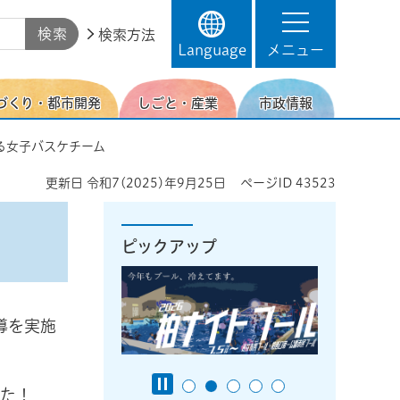
検索方法
Language
メニュー
づくり・都市開発
しごと・産業
市政情報
る女子バスケチーム
更新日
令和7(2025)年9月25日
ページID
43523
ピックアップ
導を実施
した！