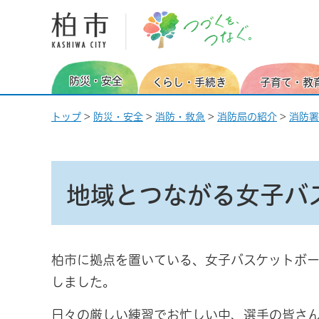
柏市 つづくを、つなぐ。
防災・安全
くらし・手続き
子育て・教
トップ
>
防災・安全
>
消防・救急
>
消防局の紹介
>
消防署
地域とつながる女子バ
柏市に拠点を置いている、女子バスケットボー
しました。
日々の厳しい練習でお忙しい中、選手の皆さ