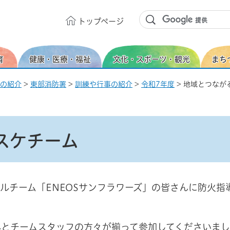
トップ
ページ
育
健康・医療・福祉
文化・スポーツ・観光
まち
の紹介
>
東部消防署
>
訓練や行事の紹介
>
令和7年度
> 地域とつなが
スケチーム
ルチーム「ENEOSサンフラワーズ」の皆さんに防火指
んとチームスタッフの方々が揃って参加してくださいま