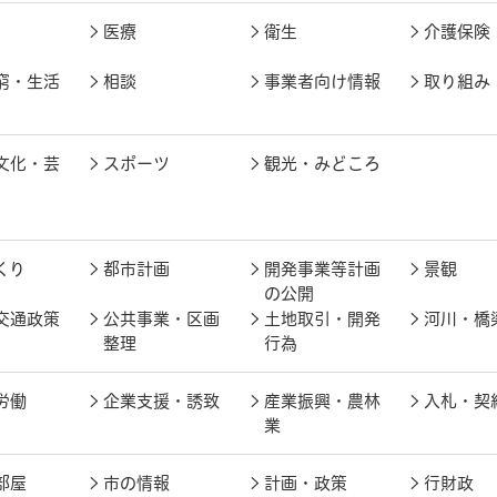
医療
衛生
介護保険
窮・生活
相談
事業者向け情報
取り組み
文化・芸
スポーツ
観光・みどころ
くり
都市計画
開発事業等計画
景観
の公開
交通政策
公共事業・区画
土地取引・開発
河川・橋
整理
行為
労働
企業支援・誘致
産業振興・農林
入札・契
業
部屋
市の情報
計画・政策
行財政