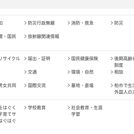
知
防災行政無線
消防・救急
防災
理・国民
放射線関連情報
リサイクル
届出・証明
国民健康保険
後期高齢
制度
交通
環境・自然
相談
男女共同
国際交流
墓地・斎場
柏市で生
外国人の
をはぐく
学校教育
社会教育・生涯
子育てサ
学習
はぐはぐ