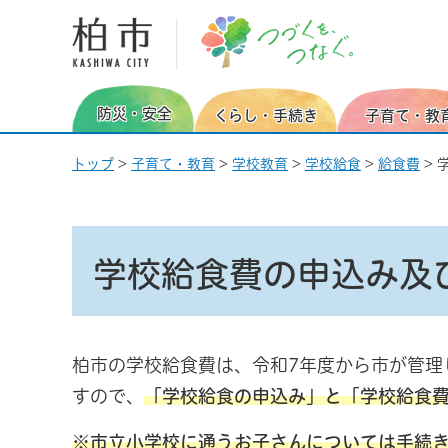
柏市 つづくを、つなぐ。
防災・安全
くらし・手続き
子育て・教
トップ
>
子育て・教育
>
学校教育
>
学校給食
>
給食費
> 
学校給食費の申込み及
柏市の学校給食費は、令和7年度から市が管理
すので、
「学校給食の申込み」と「学校給食費
※市立小学校に通うお子さんについては手続