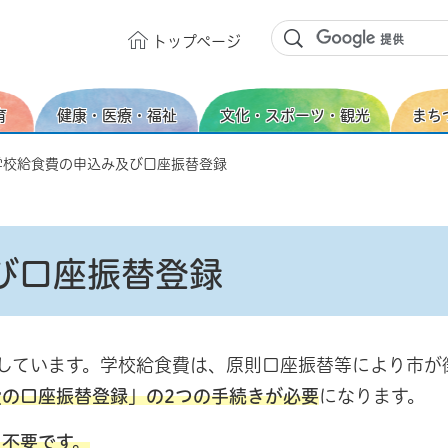
トップ
ページ
育
健康・医療・福祉
文化・スポーツ・観光
まち
学校給食費の申込み及び口座振替登録
び口座振替登録
しています。学校給食費は、原則口座振替等により市が
の口座振替登録」の2つの手続きが必要
になります。
き不要です。