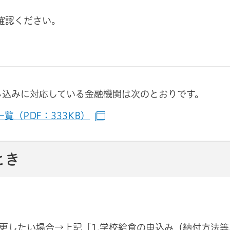
確認ください。
トへリンク）
インドウで開きます）
し込みに対応している金融機関は次のとおりです。
覧（PDF：333KB）
（別ウインドウで開きます）
とき
更したい場合→上記「1.学校給食の申込み（納付方法