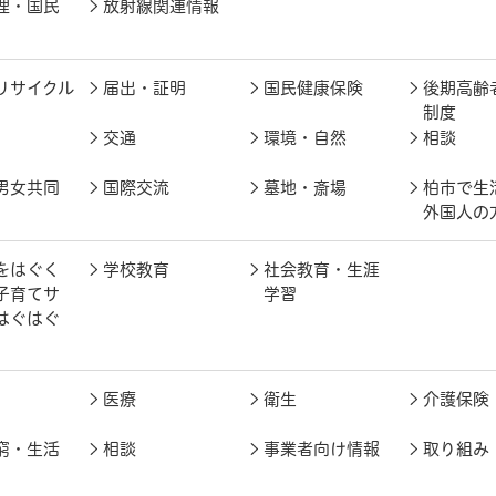
理・国民
放射線関連情報
リサイクル
届出・証明
国民健康保険
後期高齢
制度
交通
環境・自然
相談
男女共同
国際交流
墓地・斎場
柏市で生
外国人の
をはぐく
学校教育
社会教育・生涯
子育てサ
学習
はぐはぐ
医療
衛生
介護保険
窮・生活
相談
事業者向け情報
取り組み