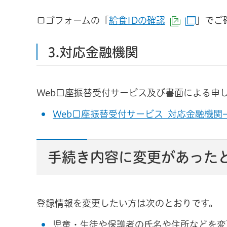
ロゴフォームの「
給食IDの確認
」でご
（外部サイ
（別ウ
3.対応金融機関
Web口座振替受付サービス及び書面による申
Web口座振替受付サービス_対応金融機関一
手続き内容に変更があった
登録情報を変更したい方は次のとおりです。
児童・生徒や保護者の氏名や住所などを変