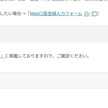
したい場合→「
Web口座登録入力フォーム
」
（外部サ
（別
費」
に掲載しておりますので、ご確認ください。