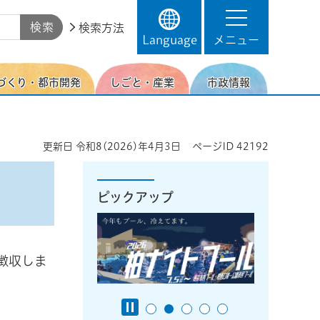
検索方法
Language
メニュー
づくり・都市開発
しごと・産業
市政情報
更新日
令和8(2026)年4月3日
ページID
42192
ピックアップ
徴収しま