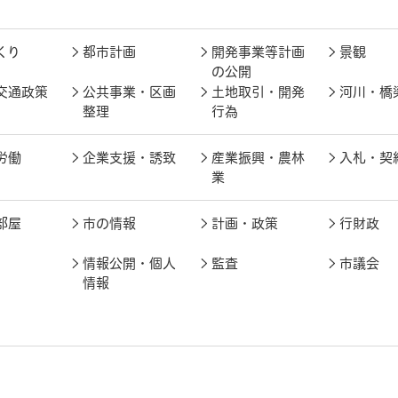
くり
都市計画
開発事業等計画
景観
の公開
交通政策
公共事業・区画
土地取引・開発
河川・橋
整理
行為
労働
企業支援・誘致
産業振興・農林
入札・契
業
部屋
市の情報
計画・政策
行財政
情報公開・個人
監査
市議会
情報