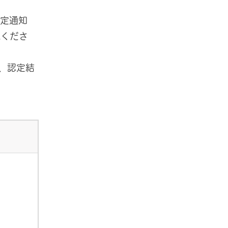
決定通知
認くださ
、認定結