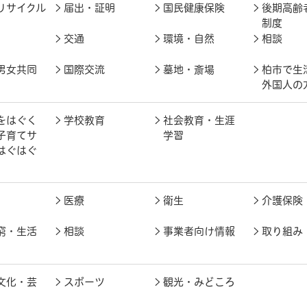
リサイクル
届出・証明
国民健康保険
後期高齢
制度
交通
環境・自然
相談
男女共同
国際交流
墓地・斎場
柏市で生
外国人の
をはぐく
学校教育
社会教育・生涯
子育てサ
学習
はぐはぐ
医療
衛生
介護保険
窮・生活
相談
事業者向け情報
取り組み
文化・芸
スポーツ
観光・みどころ