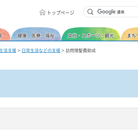
トップ
ページ
育
健康・医療・福祉
文化・スポーツ・観光
まち
生活支援
>
日常生活などの支援
> 訪問理髪費助成