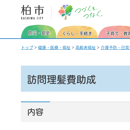
柏市 つづくを、つなぐ。
防災・安全
くらし・手続き
子育て・教
トップ
>
健康・医療・福祉
>
高齢者福祉
>
介護予防・日常
訪問理髪費助成
内容