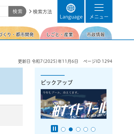
検索方法
Language
メニュー
づくり・都市開発
しごと・産業
市政情報
更新日
令和7(2025)年11月6日
ページID
1294
ピックアップ