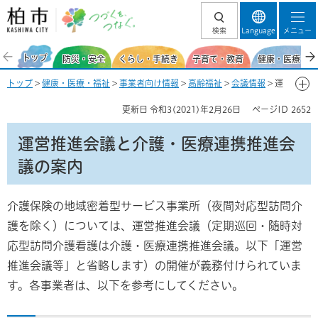
柏市 つづくを、
検索
Language
メニュー
つなぐ。
トップ
防災・安全
くらし・手続き
子育て・教育
健康・医療・福
トップ
>
健康・医療・福祉
>
事業者向け情報
>
高齢福祉
>
会議情報
> 運
営推進会議と介護・医療連携推進会議の案内
更新日
令和3(2021)年2月26日
ページID
2652
運営推進会議と介護・医療連携推進会
議の案内
介護保険の地域密着型サービス事業所（夜間対応型訪問介
護を除く）については、運営推進会議（定期巡回・随時対
応型訪問介護看護は介護・医療連携推進会議。以下「運営
推進会議等」と省略します）の開催が義務付けられていま
す。各事業者は、以下を参考にしてください。