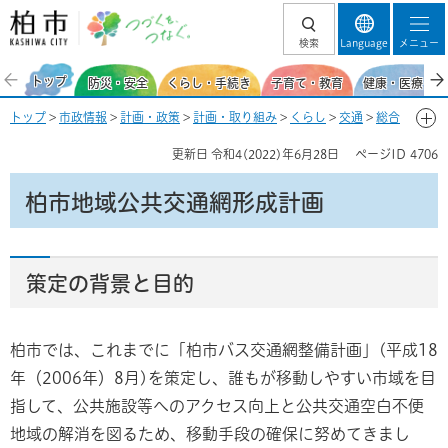
柏市 つづくを、
検索
Language
メニュー
つなぐ。
トップ
防災・安全
くらし・手続き
子育て・教育
健康・医療・福
トップ
>
市政情報
>
計画・政策
>
計画・取り組み
>
くらし
>
交通
>
総合
交通計画
> 柏市地域公共交通網形成計画
更新日
令和4(2022)年6月28日
ページID
4706
柏市地域公共交通網形成計画
策定の背景と目的
柏市では、これまでに「柏市バス交通網整備計画」(平成18
年（2006年）8月)を策定し、誰もが移動しやすい市域を目
指して、公共施設等へのアクセス向上と公共交通空白不便
地域の解消を図るため、移動手段の確保に努めてきまし