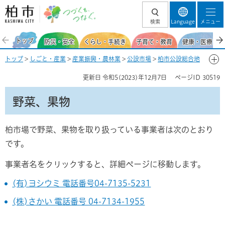
柏市 つづくを、
検索
Language
メニュー
つなぐ。
トップ
防災・安全
くらし・手続き
子育て・教育
健康・医療・福
トップ
>
しごと・産業
>
産業振興・農林業
>
公設市場
>
柏市公設総合地
方卸売市場
>
業務用商品の購入を考えている方
> 野菜、果物
更新日
令和5(2023)年12月7日
ページID
30519
野菜、果物
柏市場で野菜、果物を取り扱っている事業者は次のとおり
です。
事業者名をクリックすると、詳細ページに移動します。
(有)ヨシウミ 電話番号04-7135-5231
(株)さかい 電話番号 04-7134-1955