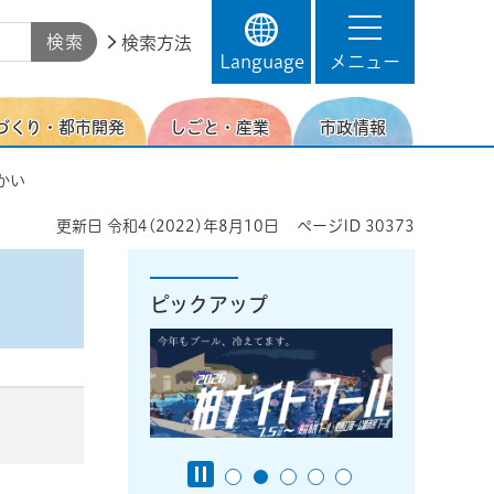
検索方法
Language
メニュー
づくり・都市開発
しごと・産業
市政情報
さかい
更新日
令和4(2022)年8月10日
ページID
30373
ピックアップ