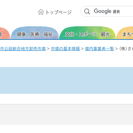
トップ
ページ
育
健康・医療・福祉
文化・スポーツ・観光
まち
市公設総合地方卸売市場
>
市場の基本情報
>
場内事業者一覧
> (株)