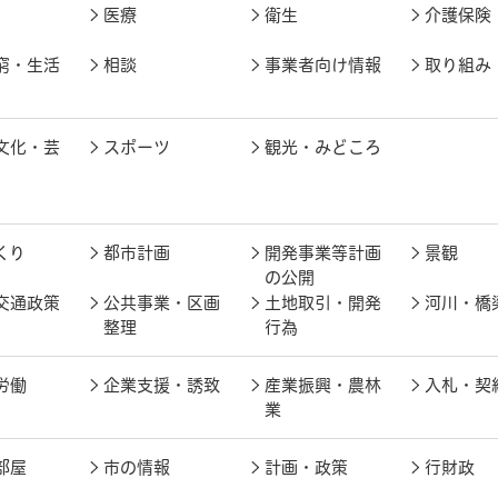
医療
衛生
介護保険
窮・生活
相談
事業者向け情報
取り組み
文化・芸
スポーツ
観光・みどころ
くり
都市計画
開発事業等計画
景観
の公開
交通政策
公共事業・区画
土地取引・開発
河川・橋
整理
行為
労働
企業支援・誘致
産業振興・農林
入札・契
業
部屋
市の情報
計画・政策
行財政