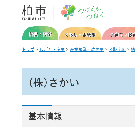
柏市 つづくを、つなぐ。
防災・安全
くらし・手続き
子育て・教
トップ
>
しごと・産業
>
産業振興・農林業
>
公設市場
>
柏
(株)さかい
基本情報