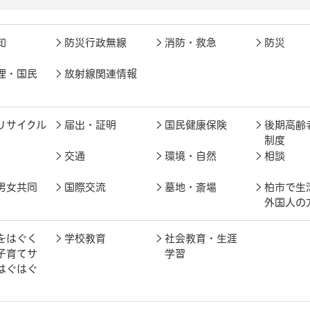
知
防災行政無線
消防・救急
防災
理・国民
放射線関連情報
リサイクル
届出・証明
国民健康保険
後期高齢
制度
交通
環境・自然
相談
男女共同
国際交流
墓地・斎場
柏市で生
外国人の
をはぐく
学校教育
社会教育・生涯
子育てサ
学習
はぐはぐ