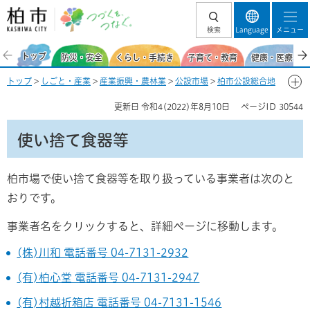
柏市 つづくを、
検索
Language
メニュー
つなぐ。
トップ
防災・安全
くらし・手続き
子育て・教育
健康・医療・福
トップ
>
しごと・産業
>
産業振興・農林業
>
公設市場
>
柏市公設総合地
方卸売市場
>
業務用商品の購入を考えている方
> 使い捨て食器等
更新日
令和4(2022)年8月10日
ページID
30544
使い捨て食器等
柏市場で使い捨て食器等を取り扱っている事業者は次のと
おりです。
事業者名をクリックすると、詳細ページに移動します。
(株)川和 電話番号 04-7131-2932
(有)柏心堂 電話番号 04-7131-2947
(有)村越折箱店 電話番号 04-7131-1546