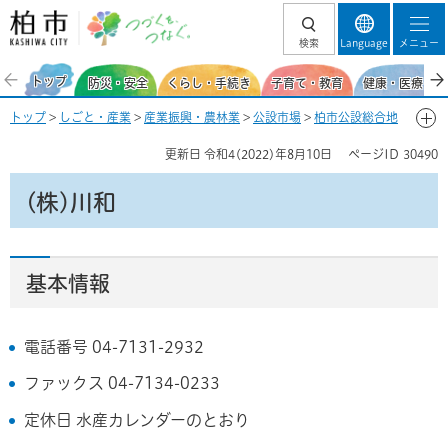
柏市 つづくを、
検索
Language
メニュー
つなぐ。
トップ
防災・安全
くらし・手続き
子育て・教育
健康・医療・福
トップ
>
しごと・産業
>
産業振興・農林業
>
公設市場
>
柏市公設総合地
方卸売市場
>
市場の基本情報
>
場内事業者一覧
> (株)川和
更新日
令和4(2022)年8月10日
ページID
30490
(株)川和
基本情報
電話番号 04-7131-2932
ファックス 04-7134-0233
定休日 水産カレンダーのとおり