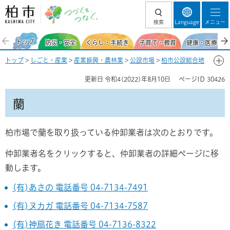
柏市 つづくを、
検索
Language
メニュー
つなぐ。
トップ
防災・安全
くらし・手続き
子育て・教育
健康・医療・福
トップ
>
しごと・産業
>
産業振興・農林業
>
公設市場
>
柏市公設総合地
方卸売市場
>
店舗などへの仕入を考えている方
> 蘭
更新日
令和4(2022)年8月10日
ページID
30426
蘭
柏市場で蘭を取り扱っている仲卸業者は次のとおりです。
仲卸業者名をクリックすると、仲卸業者の詳細ページに移
動します。
(有)あさの 電話番号 04-7134-7491
(有)ヌカガ 電話番号 04-7134-7587
(有)神扇花き 電話番号 04-7136-8322