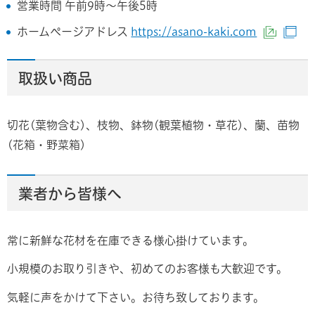
営業時間 午前9時〜午後5時
ホームぺージアドレス
https://asano-kaki.com
（外部
（
取扱い商品
切花(葉物含む)、枝物、鉢物(観葉植物・草花)、蘭、苗物
(花箱・野菜箱)
業者から皆様へ
常に新鮮な花材を在庫できる様心掛けています。
小規模のお取り引きや、初めてのお客様も大歓迎です。
気軽に声をかけて下さい。お待ち致しております。