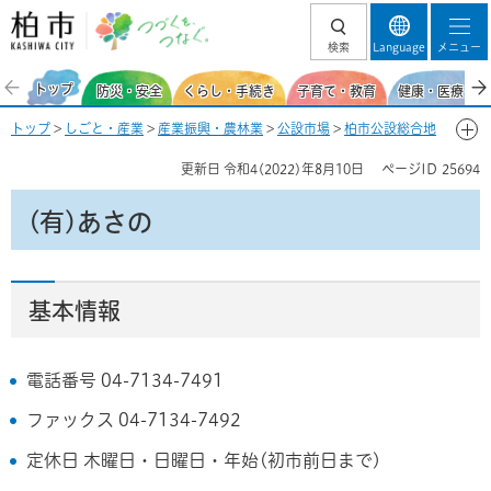
柏市 つづくを、
検索
Language
メニュー
つなぐ。
トップ
防災・安全
くらし・手続き
子育て・教育
健康・医療・福
トップ
>
しごと・産業
>
産業振興・農林業
>
公設市場
>
柏市公設総合地
方卸売市場
>
市場の基本情報
>
場内事業者一覧
> (有)あさの
更新日
令和4(2022)年8月10日
ページID
25694
(有)あさの
基本情報
電話番号 04-7134-7491
ファックス 04-7134-7492
定休日 木曜日・日曜日・年始(初市前日まで)