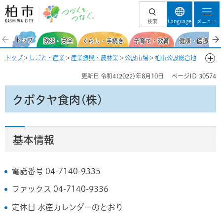
柏市 つづくを、
検索
Language
メニュー
つなぐ。
トップ
防災・安全
くらし・手続き
子育て・教育
健康・医療・福
トップ
>
しごと・産業
>
産業振興・農林業
>
公設市場
>
柏市公設総合地
方卸売市場
>
市場の基本情報
>
場内事業者一覧
> クボタヤ食肉(株)
更新日
令和4(2022)年8月10日
ページID
30574
クボタヤ食肉(株)
基本情報
電話番号 04-7140-9335
ファックス 04-7140-9336
定休日 水産カレンダーのとおり