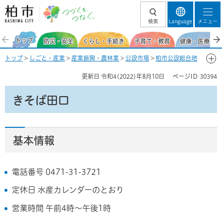
柏市 つづくを、
検索
Language
メニュー
つなぐ。
トップ
防災・安全
くらし・手続き
子育て・教育
健康・医療・福
トップ
>
しごと・産業
>
産業振興・農林業
>
公設市場
>
柏市公設総合地
方卸売市場
>
市場の基本情報
>
場内事業者一覧
> きそば田口
更新日
令和4(2022)年8月10日
ページID
30394
きそば田口
基本情報
電話番号 0471-31-3721
定休日 水産カレンダーのとおり
営業時間 午前4時～午後1時