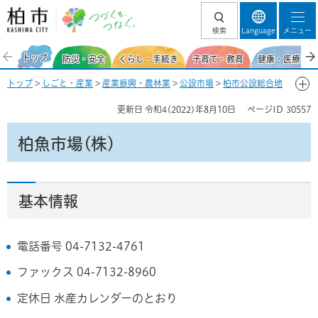
柏市 つづくを、
検索
Language
メニュー
つなぐ。
トップ
防災・安全
くらし・手続き
子育て・教育
健康・医療・福
トップ
>
しごと・産業
>
産業振興・農林業
>
公設市場
>
柏市公設総合地
方卸売市場
>
市場の基本情報
>
場内事業者一覧
> 柏魚市場(株)
更新日
令和4(2022)年8月10日
ページID
30557
柏魚市場(株)
基本情報
電話番号 04-7132-4761
ファックス 04-7132-8960
定休日 水産カレンダーのとおり