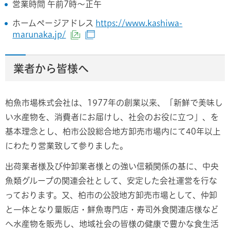
営業時間 午前7時～正午
ホームページアドレス
https://www.kashiwa-
marunaka.jp/
（外部サイトへリンク）
（別ウィンドウで開きます）
業者から皆様へ
柏魚市場株式会社は、1977年の創業以来、「新鮮で美味し
い水産物を、消費者にお届けし、社会のお役に立つ」、を
基本理念とし、柏市公設総合地方卸売市場内にて40年以上
にわたり営業致して参りました。
出荷業者様及び仲卸業者様との強い信頼関係の基に、中央
魚類グループの関連会社として、安定した会社運営を行な
っております。又、柏市の公設地方卸売市場として、仲卸
と一体となり量販店・鮮魚専門店・寿司外食関連店様など
へ水産物を販売し、地域社会の皆様の健康で豊かな食生活