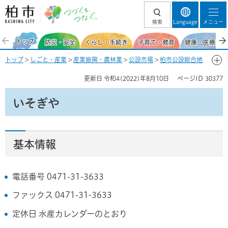
柏市 つづくを、
検索
Language
メニュー
つなぐ。
トップ
防災・安全
くらし・手続き
子育て・教育
健康・医療・福
トップ
>
しごと・産業
>
産業振興・農林業
>
公設市場
>
柏市公設総合地
方卸売市場
>
市場の基本情報
>
場内事業者一覧
> いそぎや
更新日
令和4(2022)年8月10日
ページID
30377
いそぎや
基本情報
電話番号 0471-31-3633
ファックス 0471-31-3633
定休日 水産カレンダーのとおり