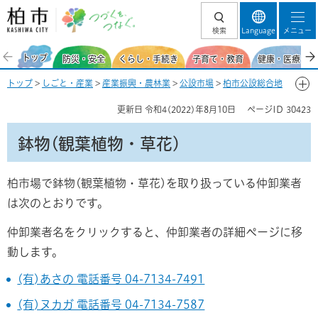
柏市 つづくを、
検索
Language
メニュー
つなぐ。
トップ
防災・安全
くらし・手続き
子育て・教育
健康・医療・福
トップ
>
しごと・産業
>
産業振興・農林業
>
公設市場
>
柏市公設総合地
方卸売市場
>
店舗などへの仕入を考えている方
> 鉢物(観葉植物・草花)
更新日
令和4(2022)年8月10日
ページID
30423
鉢物(観葉植物・草花)
柏市場で鉢物(観葉植物・草花)を取り扱っている仲卸業者
は次のとおりです。
仲卸業者名をクリックすると、仲卸業者の詳細ページに移
動します。
(有)あさの 電話番号 04-7134-7491
(有)ヌカガ 電話番号 04-7134-7587