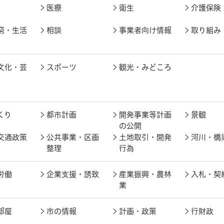
医療
衛生
介護保険
窮・生活
相談
事業者向け情報
取り組み
文化・芸
スポーツ
観光・みどころ
くり
都市計画
開発事業等計画
景観
の公開
交通政策
公共事業・区画
土地取引・開発
河川・橋
整理
行為
労働
企業支援・誘致
産業振興・農林
入札・契
業
部屋
市の情報
計画・政策
行財政