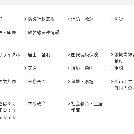
知
防災行政無線
消防・救急
防災
理・国民
放射線関連情報
リサイクル
届出・証明
国民健康保険
後期高齢
制度
交通
環境・自然
相談
男女共同
国際交流
墓地・斎場
柏市で生
外国人の
をはぐく
学校教育
社会教育・生涯
子育てサ
学習
はぐはぐ