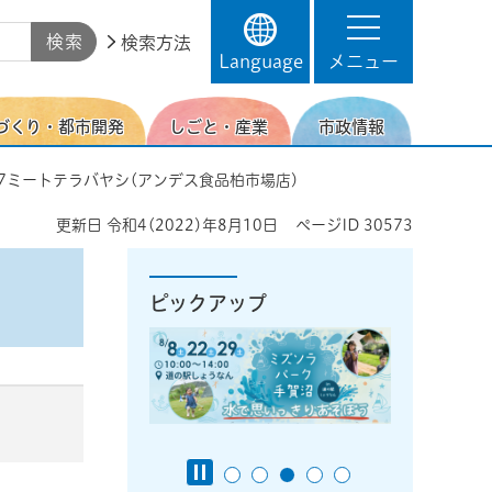
検索方法
Language
メニュー
づくり・都市開発
しごと・産業
市政情報
G-7ミートテラバヤシ(アンデス食品柏市場店)
更新日
令和4(2022)年8月10日
ページID
30573
ピックアップ