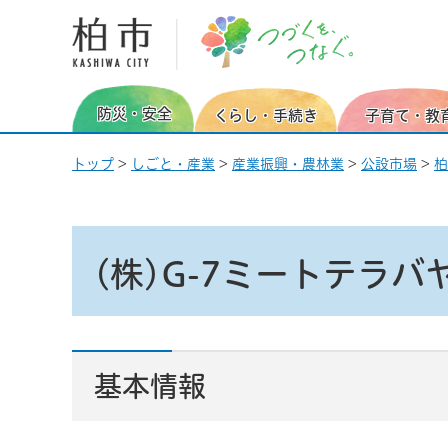
柏市 つづくを、つなぐ。
防災・安全
くらし・手続き
子育て・教
トップ
>
しごと・産業
>
産業振興・農林業
>
公設市場
>
柏
(株)G-7ミートテラ
基本情報