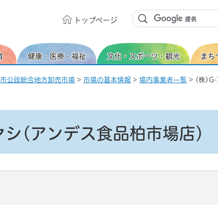
トップ
ページ
育
健康・医療・福祉
文化・スポーツ・観光
まち
市公設総合地方卸売市場
>
市場の基本情報
>
場内事業者一覧
> (株)
バヤシ(アンデス食品柏市場店)