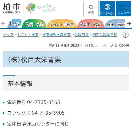
柏市 つづくを、
検索
Language
メニュー
つなぐ。
トップ
防災・安全
くらし・手続き
子育て・教育
健康・医療・福
トップ
>
しごと・産業
>
産業振興・農林業
>
公設市場
>
柏市公設総合地
方卸売市場
>
市場の基本情報
>
場内事業者一覧
> (株)松戸大栄青果
更新日
令和4(2022)年8月10日
ページID
30449
(株)松戸大栄青果
基本情報
電話番号 04-7135-3168
ファックス 04-7135-3905
定休日 青果カレンダーに同じ