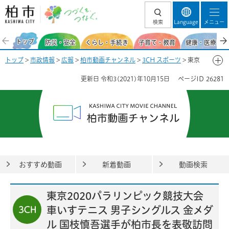
柏市 つづくを、
検索
Language
メニュー
つなぐ。
トップ
防災・安全
くらし・手続き
子育て・教育
健康・医療・福
トップ
>
市政情報
>
広報
>
柏市動画チャンネル
>
3CH スポーツ
> 東京
2020パラリンピック競技大会 車いすテニス 男子シングルス 金メダル 国
更新日
令和3(2021)年10月15日
ページID
26281
枝慎吾選手が柏市長を表敬訪問
おすすめ動画
新着動画
動画検索
東京2020パラリンピック競技大会
車いすテニス 男子シングルス 金メダ
ル 国枝慎吾選手が柏市長を表敬訪問