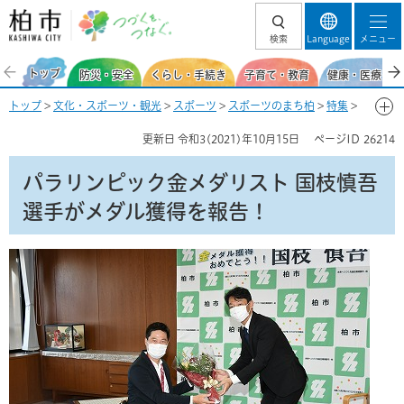
柏市 つづくを、
検索
Language
メニュー
つなぐ。
トップ
防災・安全
くらし・手続き
子育て・教育
健康・医療・福
トップ
>
文化・スポーツ・観光
>
スポーツ
>
スポーツのまち柏
>
特集
>
パラリンピック金メダリスト 国枝慎吾選手がメダル獲得を報告！
更新日
令和3(2021)年10月15日
ページID
26214
パラリンピック金メダリスト 国枝慎吾
選手がメダル獲得を報告！