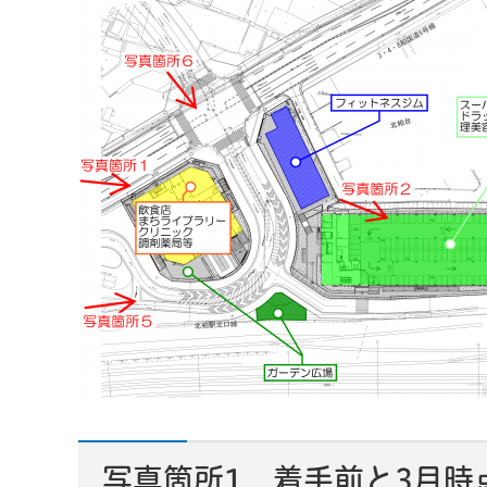
写真箇所1 着手前と3月時