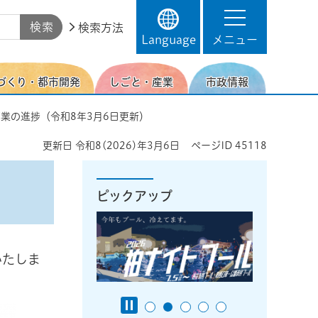
検索方法
Language
メニュー
づくり・都市開発
しごと・産業
市政情報
事業の進捗（令和8年3月6日更新）
更新日
令和8(2026)年3月6日
ページID
45118
ピックアップ
いたしま