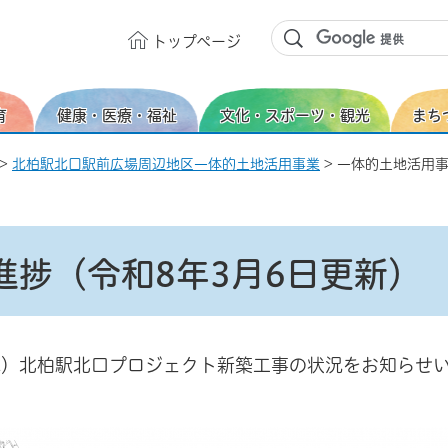
トップ
ページ
育
健康・医療・福祉
文化・スポーツ・観光
まち
>
北柏駅北口駅前広場周辺地区一体的土地活用事業
> 一体的土地活用
進捗（令和8年3月6日更新）
称）北柏駅北口プロジェクト新築工事の状況をお知らせ