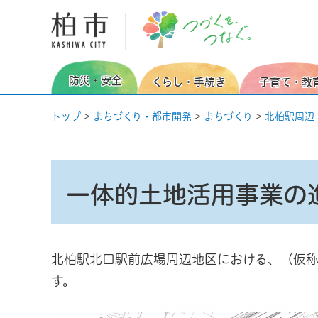
柏市 つづくを、つなぐ。
防災・安全
くらし・手続き
子育て・教
トップ
>
まちづくり・都市開発
>
まちづくり
>
北柏駅周辺
一体的土地活用事業の
北柏駅北口駅前広場周辺地区における、（仮
す。