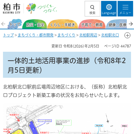
柏市 つづくを、
検索
Language
メニュー
つなぐ。
トップ
防災・安全
くらし・手続き
子育て・教育
健康・医療・福
トップ
>
まちづくり・都市開発
>
まちづくり
>
北柏駅周辺
>
北柏駅北口
駅前広場周辺地区一体的土地活用事業
> 一体的土地活用事業の進捗（令
更新日
令和8(2026)年2月5日
ページID
44787
和8年2月5日更新）
一体的土地活用事業の進捗（令和8年2
月5日更新）
北柏駅北口駅前広場周辺地区における、（仮称）北柏駅北
口プロジェクト新築工事の状況をお知らせいたします。