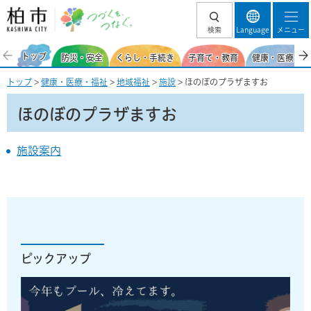
柏市 つづくを、
検索
Language
メニュー
つなぐ。
トップ
防災・安全
くらし・手続き
子育て・教育
健康・医療・福
トップ
>
健康・医療・福祉
>
地域福祉
>
施設
> ほのぼのプラザますお
ほのぼのプラザますお
施設案内
ピックアップ