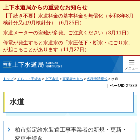
上下水道局からの
重要なお知らせ
【手続き不要】水道料金の基本料金を無償化（令和8年8月
検針分又は9月検針分）（6月25日）
水道メーターの盗難が多発。ご注意ください（3月11日）
停電が発生すると水道水の「水圧低下・断水・にごり水」
が起こることがあります（11月27日）
柏市上下水道局
メニュー
トップ
>
くらし・手続き
>
上下水道
>
事業者の方へ
>
各種申請様式
> 水道
ページID
27839
水道
柏市指定給水装置工事事業者の新規・更新・
変更手続き