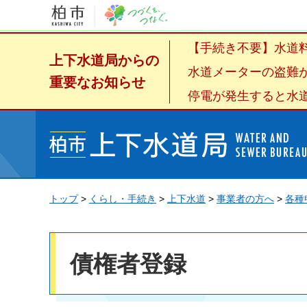
【手続き不要】水道料
上下水道局からの
水道メーターの盗難が
重要なお知らせ
停電が発生すると水道
柏市上下水道局
トップ
>
くらし・手続き
>
上下水道
>
事業者の方へ
>
各種
債権者登録