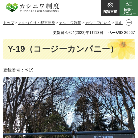
カシニワ制
検索・
閲覧支援
メニュー
トップ
>
まちづくり・都市開発
>
カシニワ制度
>
カシニワにいく
>
里山
度
> Y-19（コージーカンパニー）
更新日
令和4(2022)年1月13日
ページID
26967
Y-19（コージーカンパニー）
登録番号：Y-19