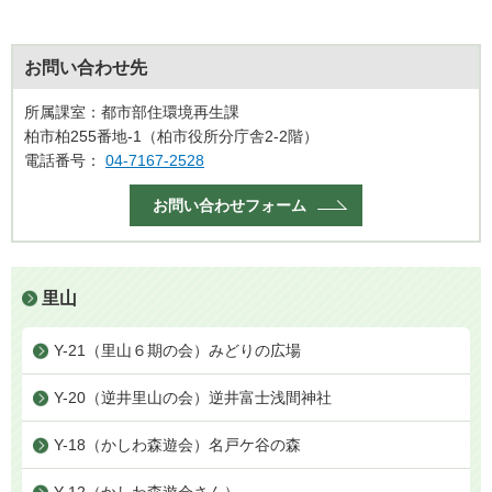
お問い合わせ先
所属課室：都市部住環境再生課
柏市柏255番地-1（柏市役所分庁舎2-2階）
電話番号：
04-7167-2528
お問い合わせフォーム
里山
Y-21（里山６期の会）みどりの広場
Y-20（逆井里山の会）逆井富士浅間神社
Y-18（かしわ森遊会）名戸ケ谷の森
Y-12（かしわ森遊会さん）