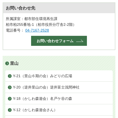
お問い合わせ先
所属課室：都市部住環境再生課
柏市柏255番地-1（柏市役所分庁舎2-2階）
電話番号：
04-7167-2528
お問い合わせフォーム
里山
Y-21（里山６期の会）みどりの広場
Y-20（逆井里山の会）逆井富士浅間神社
Y-18（かしわ森遊会）名戸ケ谷の森
Y-12（かしわ森遊会さん）