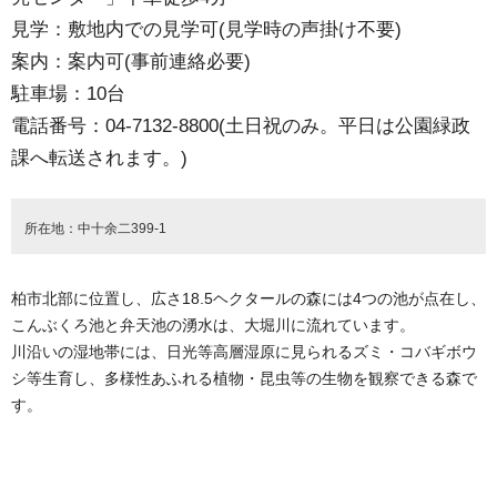
見学：敷地内での見学可(見学時の声掛け不要)
案内：案内可(事前連絡必要)
駐車場：10台
電話番号：04-7132-8800(土日祝のみ。平日は公園緑政
課へ転送されます。)
所在地：中十余二399-1
柏市北部に位置し、広さ18.5ヘクタールの森には4つの池が点在し、
こんぶくろ池と弁天池の湧水は、大堀川に流れています。
川沿いの湿地帯には、日光等高層湿原に見られるズミ・コバギボウ
シ等生育し、多様性あふれる植物・昆虫等の生物を観察できる森で
す。