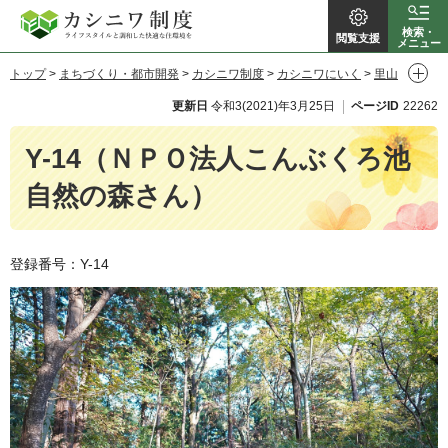
カシニワ制
検索・
閲覧支援
メニュー
トップ
>
まちづくり・都市開発
>
カシニワ制度
>
カシニワにいく
>
里山
度
> Y-14（ＮＰＯ法人こんぶくろ池自然の森さん）
更新日
令和3(2021)年3月25日
ページID
22262
Y-14（ＮＰＯ法人こんぶくろ池
自然の森さん）
登録番号：Y-14