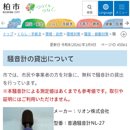
柏市 つづくを、
検索
Language
メニュー
つなぐ。
トップ
防災・安全
くらし・手続き
子育て・教育
健康・医療・福
トップ
>
くらし・手続き
>
環境・自然
>
環境対策
>
騒音・振動対策
> 騒
音計の貸出
更新日
令和8(2026)年3月9日
ページID
45063
騒音計の貸出について
市では、市民や事業者の方を対象に、無料で騒音計の貸出
を行っています。
※本騒音計による測定値はあくまでも参考値です。取引や
証明にはご利用いただけません。
メーカー：リオン株式会社
型番：普通騒音計NL-27