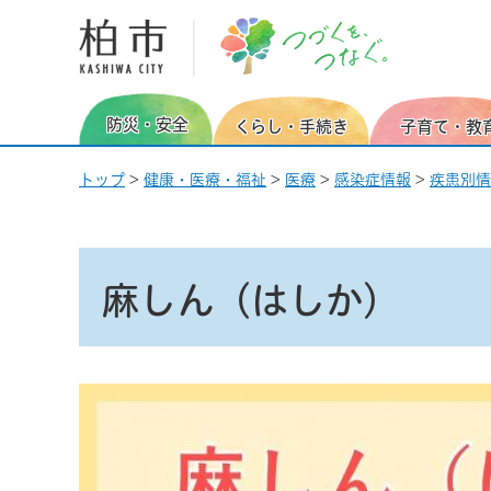
柏市 つづくを、つなぐ。
防災・安全
くらし・手続き
子育て・教
トップ
>
健康・医療・福祉
>
医療
>
感染症情報
>
疾患別情
麻しん（はしか）