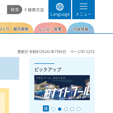
検索方法
Language
メニュー
づくり・都市開発
しごと・産業
市政情報
更新日
令和8(2026)年7月6日
ページID
3252
ピックアップ