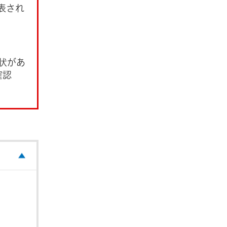
表され
状があ
確認