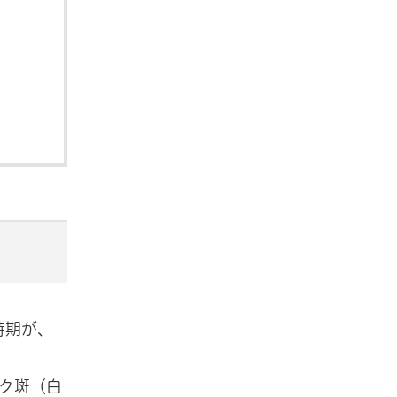
時期が、
ク斑（白