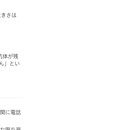
大きさは
抗体が残
ん」とい
機関に電話
能な限り避