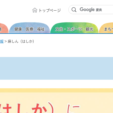
トップ
ページ
育
健康・医療・福祉
文化・スポーツ・観光
まち
報
> 麻しん（はしか）