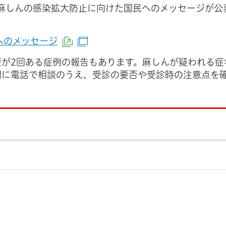
、麻しんの感染拡大防止に向けた国民へのメッセージが公
へのメッセージ
（外部サイトへリンク）
（別ウインドウで開きます）
が2回ある症例の報告もあります。麻しんが疑われる症
関に電話で相談のうえ、受診の要否や受診時の注意点を
。