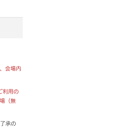
、会場内
ご利用の
車場（無
ご了承の