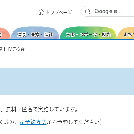
トップ
ページ
育
健康・医療・福祉
文化・スポーツ・観光
まち
度 HIV等検査
を、無料・匿名で実施しています。
く読み、
6.予約方法
から予約してください）