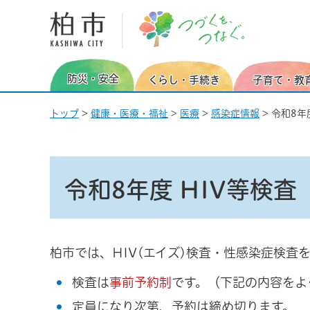
柏市 つづくを、つなぐ。
防災・安全
くらし・手続き
子育て・教
トップ
>
健康・医療・福祉
>
医療
>
感染症情報
> 令和8年
令和8年度 HIV等検査
柏市では、HIV(エイズ)検査・性感染症検査
検査は
事前予約制
です。（下記の内容をよ
定員になり次第、予約は締め切ります。